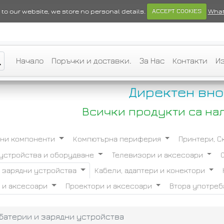
ts to our website, we store no personal details.
ACCEPT COOKIES
What
Начало
Поръчки и доставки.
За Нас
Контакти
И
Директен вно
Всички продукти са на
ни компоненти
Компютърна периферия
Принтери, 
устройства и оборудване
Телевизори и аксесоари
и зарядни устройства
Кабели, адаптери и конектори
 и аксесоари
Проектори и аксесоари
Втора употре
Батерии и зарядни устройства