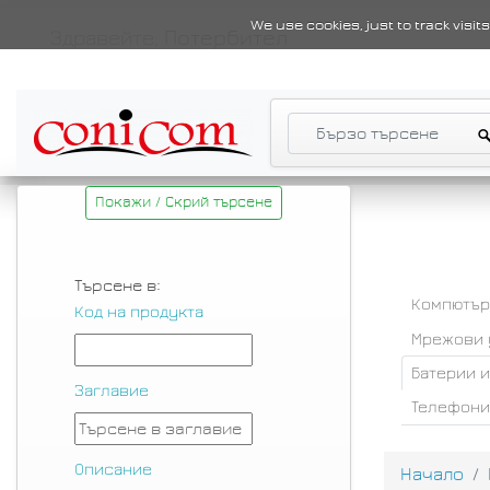
We use cookies, just to track visi
Здравейте,
Потербител
Покажи / Скрий търсене
Търсене в:
Компютър
Код на продукта
Мрежови 
Батерии 
Заглавие
Телефони
Описание
Начало