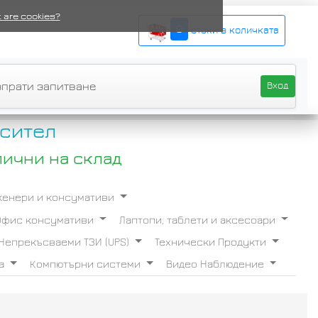
 are cookies?
0
стоки в количката
зпрати запитване
Вход
сител
лични на склад
Скенери и консумативи
Офис консумативи
Лаптопи, таблети и аксесоари
Непрекъсваеми ТЗИ (UPS)
Технически Продукти
ба
Компютърни системи
Видео Наблюдение