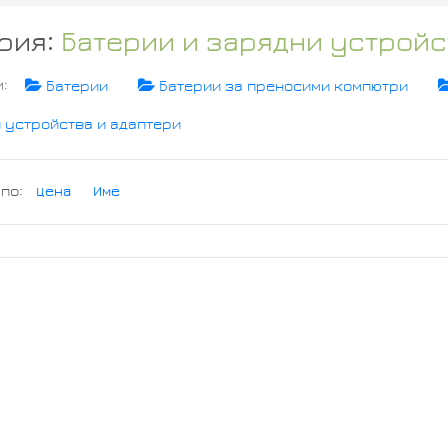
рия:
Батерии и зарядни устройс
и:
Батерии
Батерии за преносими компютри
 устройства и адаптери
 по:
Цена
Име