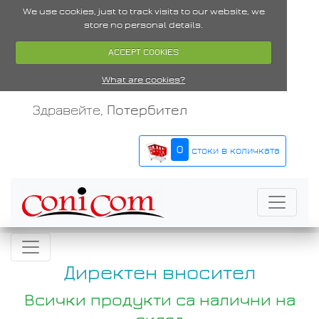
We use cookies, just to track visits to our website, we
store no personal details.
ACCEPT COOKIES
What are cookies?
Здравейте,
Потербител
0
стоки в количката
Директен вносител
Всички продукти са налични на