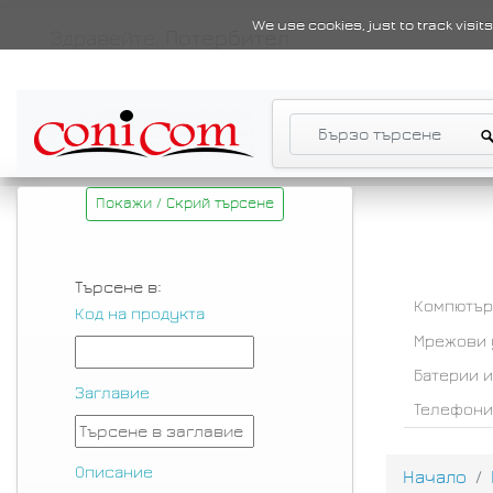
We use cookies, just to track visi
Здравейте,
Потербител
Покажи / Скрий търсене
Търсене в:
Компютър
Код на продукта
Мрежови 
Батерии 
Заглавие
Телефони
Описание
Начало