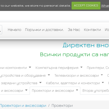
ts to our website, we store no personal details.
ACCEPT COOKIES
What
Начало
Поръчки и доставки.
За Нас
Контакти
И
Директен вно
Всички продукти са на
ни компоненти
Компютърна периферия
Принтери, 
устройства и оборудване
Телевизори и аксесоари
и зарядни устройства
Кабели, адаптери и конектори
 и аксесоари
Проектори и аксесоари
Втора употре
Проектори и аксесоари
Проектори