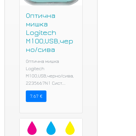
Оптична
мишка
Logitech
M100,USB,чер
но/сива
Оптична мишка
Logitech
M100,USB,черно/сива,
2235667N1 Сист...
7.67 €