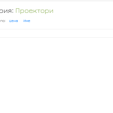
рия:
Проектори
 по:
Цена
Име