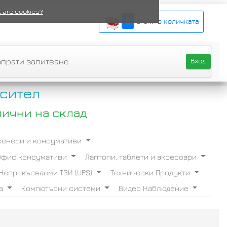
 are cookies?
0
стоки в количката
зпрати запитване
Вход
сител
лични на склад
Скенери и консумативи
Офис консумативи
Лаптопи, таблети и аксесоари
Непрекъсваеми ТЗИ (UPS)
Технически Продукти
ба
Компютърни системи
Видео Наблюдение