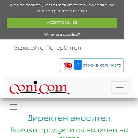
We use cookies, just to track visits to our website, we
store no personal details.
ACCEPT COOKIES
What are cookies?
Здравейте,
Потербител
0
стоки в количката
Директен вносител
Всички продукти са налични на