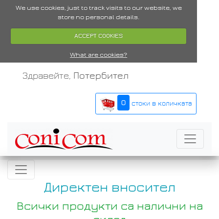
We use cookies, just to track visits to our website, we
store no personal details.
ACCEPT COOKIES
What are cookies?
Здравейте,
Потербител
0
стоки в количката
Директен вносител
Всички продукти са налични на