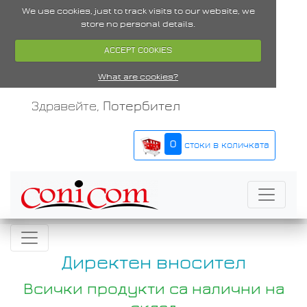
We use cookies, just to track visits to our website, we
store no personal details.
ACCEPT COOKIES
What are cookies?
Здравейте,
Потербител
0
стоки в количката
Директен вносител
Всички продукти са налични на