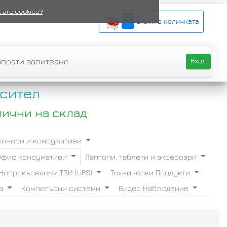
 are cookies?
0
стоки в количката
зпрати запитване
Вход
сител
лични на склад
Скенери и консумативи
Офис консумативи
Лаптопи, таблети и аксесоари
Непрекъсваеми ТЗИ (UPS)
Технически Продукти
ба
Компютърни системи
Видео Наблюдение