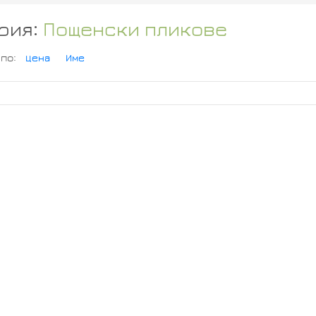
рия:
Пощенски пликове
 по:
Цена
Име