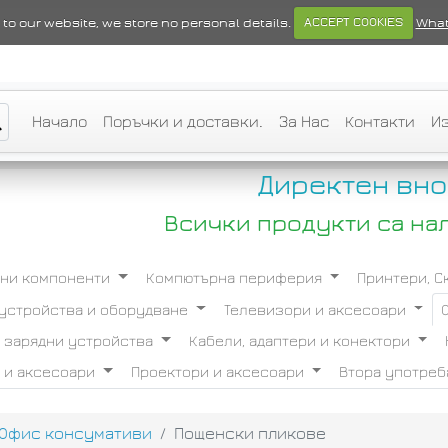
ts to our website, we store no personal details.
ACCEPT COOKIES
What
Начало
Поръчки и доставки.
За Нас
Контакти
И
Директен вно
Всички продукти са на
ни компоненти
Компютърна периферия
Принтери, 
устройства и оборудване
Телевизори и аксесоари
и зарядни устройства
Кабели, адаптери и конектори
 и аксесоари
Проектори и аксесоари
Втора употре
Офис консумативи
Пощенски пликове