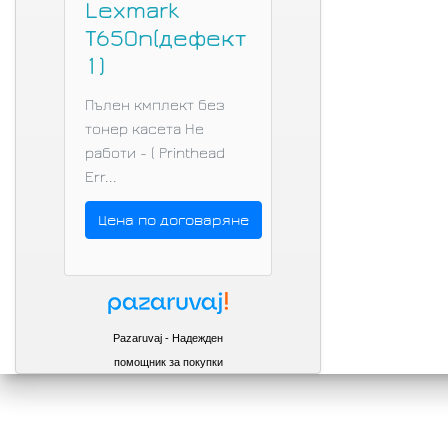
Lexmark
T650n(дефект
1)
Пълен кмплект без
тонер касета Не
работи - ( Printhead
Err...
Цена по договаряне
Pazaruvaj - Надежден
помощник за покупки