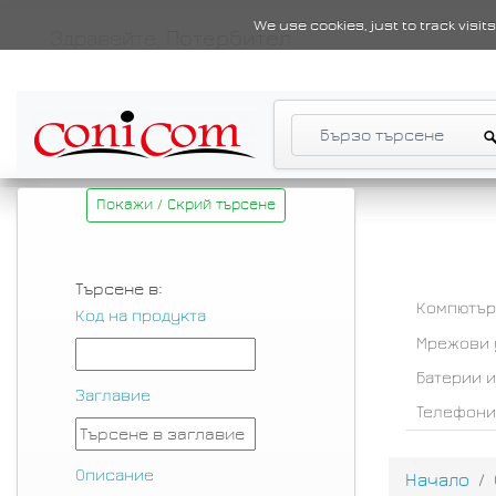
We use cookies, just to track visi
Здравейте,
Потербител
Покажи / Скрий търсене
Търсене в:
Компютър
Код на продукта
Мрежови 
Батерии 
Заглавие
Телефони
Описание
Начало