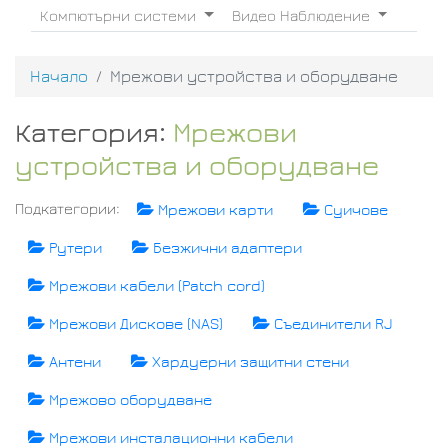
Компютърни системи
Видео Наблюдение
Начало
Мрежови устройства и оборудване
Категория:
Мрежови
устройства и оборудване
Подкатегории:
Мрежови карти
Суичове
Рутери
Безжични адаптери
Мрежови кабели (Patch cord)
Мрежови Дискове (NAS)
Съединители RJ
Антени
Хардуерни защитни стени
Мрежово оборудване
Мрежови инсталационни кабели