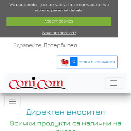
We use cookies, just to track visits to our website, we
store no personal details.
ACCEPT COOKIES
What are cookies?
Здравейте,
Потербител
0
стоки в количката
Директен вносител
Всички продукти са налични на