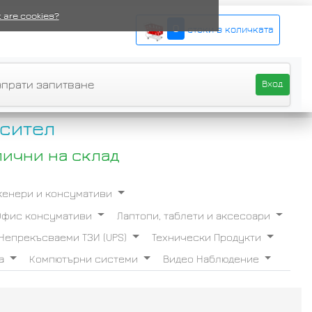
 are cookies?
0
стоки в количката
зпрати запитване
Вход
сител
лични на склад
Скенери и консумативи
Офис консумативи
Лаптопи, таблети и аксесоари
Непрекъсваеми ТЗИ (UPS)
Технически Продукти
ба
Компютърни системи
Видео Наблюдение