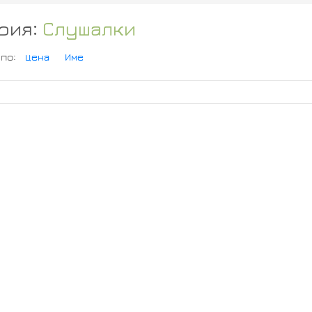
рия:
Слушалки
 по:
Цена
Име