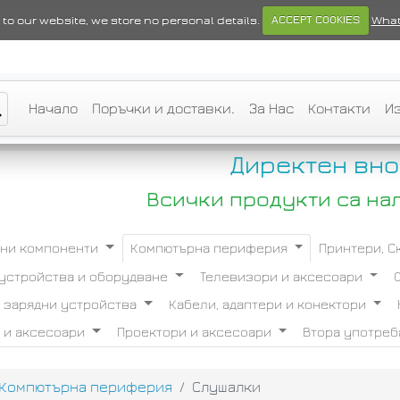
ts to our website, we store no personal details.
ACCEPT COOKIES
What
Начало
Поръчки и доставки.
За Нас
Контакти
И
Директен вно
Всички продукти са на
ни компоненти
Компютърна периферия
Принтери, 
устройства и оборудване
Телевизори и аксесоари
и зарядни устройства
Кабели, адаптери и конектори
 и аксесоари
Проектори и аксесоари
Втора употре
Компютърна периферия
Слушалки