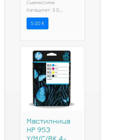
Съвместима
Капацитет: 3 0...
5.00 €
Мастилница
HP 953
Y/M/C/BK 4-