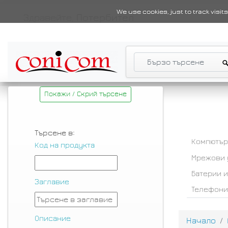
We use cookies, just to track visi
Здравейте,
Потербител
Покажи / Скрий търсене
Търсене в:
Компютър
Код на продукта
Мрежови 
Батерии 
Заглавие
Телефони
Описание
Начало