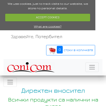
We use cookies, just to track visits to our website, we
store no personal details.
ACCEPT COOKIES
What are cookies?
Здравейте,
Потербител
0
стоки в количката
Директен вносител
Всички продукти са налични на