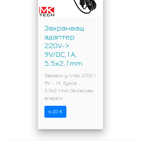
Захранващ
адаптер
220V->
9V/DC,1A,
5.5x2.1mm
Зарядно у-ство 220V /
9V – 1A. Букса
5.5x2.1mm За Касови
апарати
6.00 €