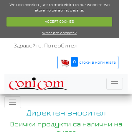
We use cookies, just to track visits to our website, we
store no personal details.
ACCEPT COOKIES
What are cookies?
Здравейте,
Потербител
0
стоки в количката
Директен вносител
Всички продукти са налични на