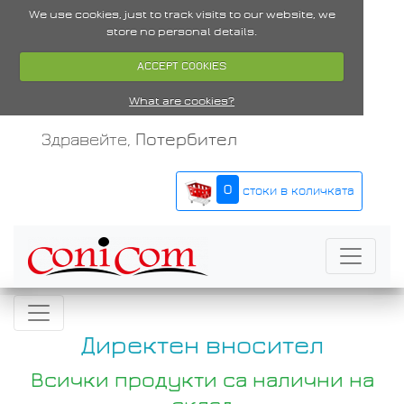
We use cookies, just to track visits to our website, we
store no personal details.
ACCEPT COOKIES
What are cookies?
Здравейте,
Потербител
0
стоки в количката
Директен вносител
Всички продукти са налични на