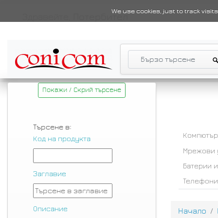
We use cookies, just to track visi
Здравейте,
Потербител
Покажи / Скрий търсене
Търсене в:
Компютър
Код на продукта
Мрежови 
Батерии 
Заглавие
Телефони
Описание
Начало