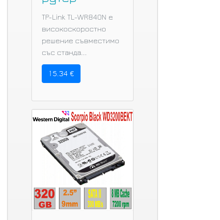
TP-Link TL-WR840N е
високоскоростно
решение съвместимо
със станда...
15.34 €