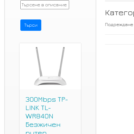
Катего
Подреждане
300Mbps TP-
LINK TL-
WR840N
Безжичен
рутер