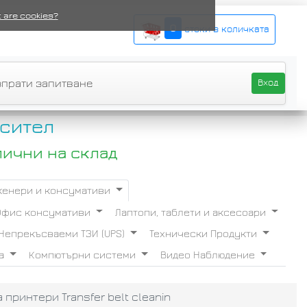
 are cookies?
0
стоки в количката
зпрати запитване
Вход
сител
лични на склад
Скенери и консумативи
Офис консумативи
Лаптопи, таблети и аксесоари
Непрекъсваеми ТЗИ (UPS)
Технически Продукти
ба
Компютърни системи
Видео Наблюдение
 принтери Transfer belt cleanin