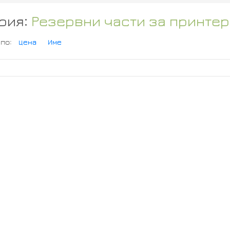
рия:
Резервни части за принтери
 по:
Цена
Име