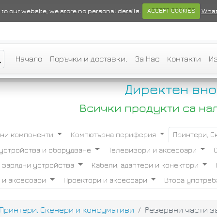
ts to our website, we store no personal details.
ACCEPT COOKIES
What
Начало
Поръчки и доставки.
За Нас
Контакти
И
Директен вно
Всички продукти са на
ни компоненти
Компютърна периферия
Принтери, 
устройства и оборудване
Телевизори и аксесоари
и зарядни устройства
Кабели, адаптери и конектори
 и аксесоари
Проектори и аксесоари
Втора употре
Принтери, Скенери и консумативи
Резервни части за