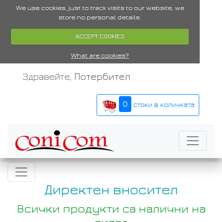
We use cookies, just to track visits to our website, we
store no personal details.
ACCEPT COOKIES
What are cookies?
Здравейте,
Потербител
0
стоки в количката
Директен вносител
Всички продукти са налични на