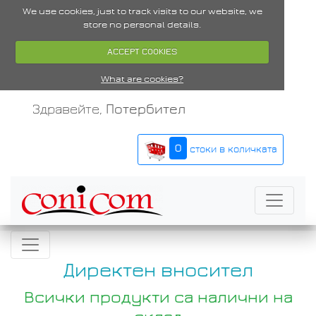
We use cookies, just to track visits to our website, we
store no personal details.
ACCEPT COOKIES
What are cookies?
Здравейте,
Потербител
0
стоки в количката
Директен вносител
Всички продукти са налични на