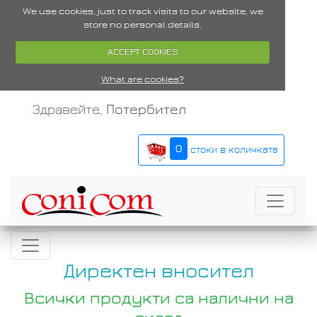
We use cookies, just to track visits to our website, we
store no personal details.
ACCEPT COOKIES
What are cookies?
Здравейте,
Потербител
0
стоки в количката
Директен вносител
Всички продукти са налични на