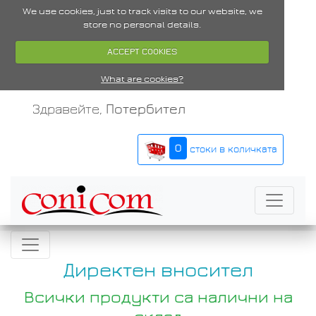
We use cookies, just to track visits to our website, we
store no personal details.
ACCEPT COOKIES
What are cookies?
Здравейте,
Потербител
0
стоки в количката
Директен вносител
Всички продукти са налични на