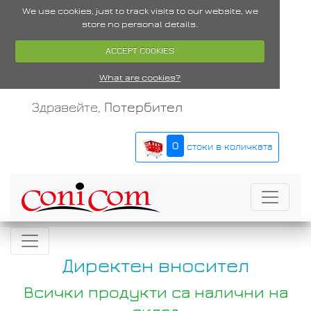
We use cookies, just to track visits to our website, we
store no personal details.
ACCEPT COOKIES
What are cookies?
Здравейте,
Потербител
0
стоки в количката
Директен вносител
Всички продукти са налични на