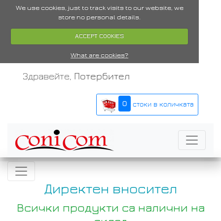
We use cookies, just to track visits to our website, we
store no personal details.
ACCEPT COOKIES
What are cookies?
Здравейте,
Потербител
0
стоки в количката
Директен вносител
Всички продукти са налични на